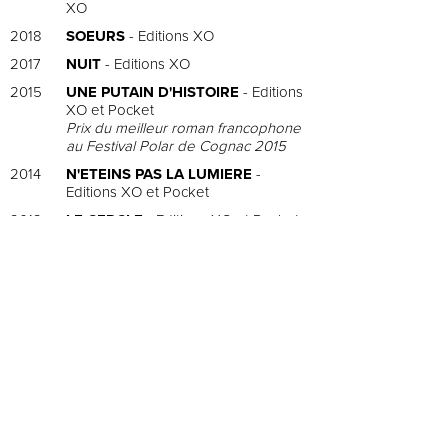
XO
2018
SOEURS
- Editions XO
2017
NUIT
- Editions XO
2015
UNE PUTAIN D'HISTOIRE
- Editions
XO et Pocket
Prix du meilleur roman francophone
au Festival Polar de Cognac 2015
2014
N'ETEINS PAS LA LUMIERE
-
Editions XO et Pocket
2012
LE CERCLE
- Editions XO et Pocket
2011
GLACE
- Editions XO et Pocket
Prix dumeilleur roman francophone
au Festival Polar de Cognac.
Série
2020
UNE PUTAIN D'HISTOIRE
En développement chez Pomme
Production & La Company de la
Seine
2019
PLATE-FORME