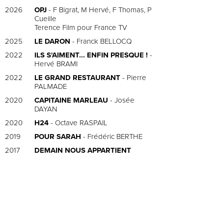
2026
OPJ
- F Bigrat, M Hervé, F Thomas, P
Cueille
Terence Film pour France TV
2025
LE DARON
- Franck BELLOCQ
2022
ILS S'AIMENT... ENFIN PRESQUE !
-
Hervé BRAMI
2022
LE GRAND RESTAURANT
- Pierre
PALMADE
2020
CAPITAINE MARLEAU
- Josée
DAYAN
2020
H24
- Octave RASPAIL
2019
POUR SARAH
- Frédéric BERTHE
2017
DEMAIN NOUS APPARTIENT
2017
LA MANTE
- Alice CHEGARAY-
BREUGNOT, Grégoire DEMAISON,
Nicolas JEAN & Laurent VIVIER
2016
NINA
- Hervé BRAMI
2015
LE CHAPEAU DE MITTERRAND
-
Robin DAVIS